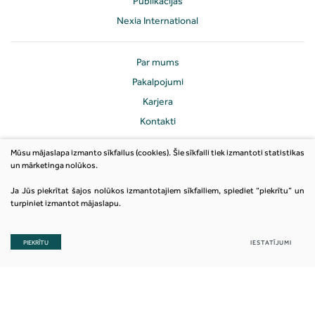
Publikācijas
Nexia International
Par mums
Pakalpojumi
Karjera
Kontakti
Mūsu mājaslapa izmanto sīkfailus (cookies). Šie sīkfaili tiek izmantoti statistikas
un mārketinga nolūkos.
Ja Jūs piekrītat šajos nolūkos izmantotajiem sīkfailiem, spiediet “piekrītu” un
turpiniet izmantot mājaslapu.
PIEKRĪTU
IESTATĪJUMI