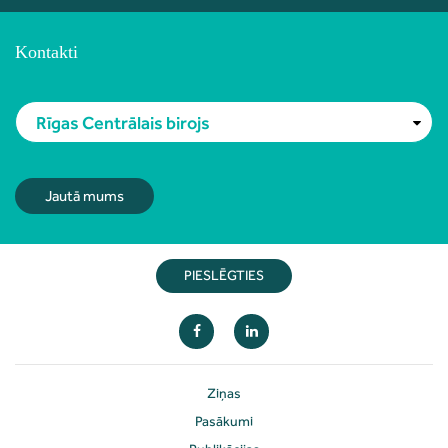
Kontakti
Rīgas Centrālais birojs
Jautā mums
PIESLĒGTIES
Ziņas
Pasākumi