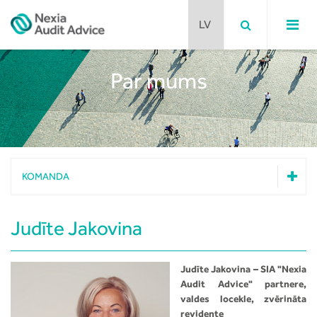
Par mums
Komanda
Klienti
Reitingi
KOMANDA
Atklātības ziņojums
Sankciju ievērošana
Komanda
Judīte Jakovina
Andrejs Ponomarjovs
Marija Jansone
Revīzijas pakalpojumi
Judīte Jakovina – SIA "Nexia
Biruta Novika
Audit Advice" partnere,
Iekšējais audits un risku pārvaldība
Judīte Jakovina
valdes locekle, zvērināta
Prakses iespējas
Olga Molčanova
revidente
Grāmatvedība