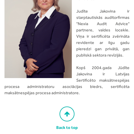
Klienti
IFRS
Judīte Jakovina ir
Reitingi
starptautiskās auditorfirmas
ESEF
Atklātības ziņojums
"Nexia Audit Advice"
Sankciju ievērošana
partnere, valdes locekle.
Nodokļi
Viņa ir sertificēta zvērināta
Konsultēšana
revidente ar ilgu gadu
pieredzi gan privātā, gan
Due Diligence
publiskā sektora revīzijās.
Transfertcenas
Kopš 2004.gada Jūdīte
Uzņēmumu apvienošanās un pārņemšana (M&A)
Jakovina ir Latvijas
Sertificēto maksātnespējas
Novērtēšana
procesa administratoru asociācijas biedrs, sertificēta
maksātnespējas procesa administratore.
First North
Back to top