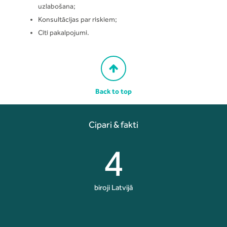
uzlabošana;
Konsultācijas par riskiem;
Citi pakalpojumi.
Back to top
Cipari & fakti
4
biroji Latvijā