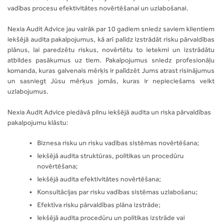
Due Diligence
vadības procesu efektivitātes novērtēšanai un uzlabošanai.
Transfertcenas
Transfertcenas
Uzņēmumu apvienošanās un pārņemšana (M&A)
Nexia Audit Advice jau vairāk par 10 gadiem sniedz saviem klientiem
Uzņēmumu apvienošanās un pārņemšana (M&A)
Novērtēšana
iekšējā audita pakalpojumus, kā arī palīdz izstrādāt risku pārvaldības
First North
plānus, lai paredzētu riskus, novērtētu to ietekmi un izstrādātu
Novērtēšana
atbildes pasākumus uz tiem. Pakalpojumus sniedz profesionāļu
First North
komanda, kuras galvenais mērķis ir palīdzēt Jums atrast risinājumus
un sasniegt Jūsu mērķus jomās, kuras ir nepieciešams veikt
uzlabojumus.
Prakses iespējas
Nexia Audit Advice piedāvā pilnu iekšējā audita un riska pārvaldības
pakalpojumu klāstu:
Biznesa risku un risku vadības sistēmas novērtēšana;
Iekšējā audita struktūras, politikas un procedūru
novērtēšana;
Iekšējā audita efektivitātes novērtēšana;
Konsultācijas par risku vadības sistēmas uzlabošanu;
Efektīva risku pārvaldības plāna izstrāde;
Iekšējā audita procedūru un politikas izstrāde vai