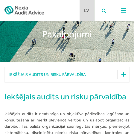
Pakalpojumi
Komanda
Klienti
Revīzijas pakalpojumi
Reitingi
Iekšējais audits un risku pārvaldība
IEKŠĒJAIS AUDITS UN RISKU PĀRVALDĪBA
Atklātības ziņojums
Grāmatvedība
Sankciju ievērošana
Revīzijas pakalpojumi
IFRS
Iekšējais audits un risku pārvaldība
Iekšējais audits un risku pārvaldība
ESEF
Grāmatvedība
IFRS
Nodokļi
Iekšējais audits ir neatkarīga un objektīva pārliecības iegūšana un
ESEF
konsultēšana ar mērķi pievienot vērtību un uzlabot organizācijas
Nodokļi
Konsultēšana
darbību. Tas palīdz organizācijai sasniegt tās mērķus, piemērojot
Konsultēšana
sistemātisku, disciplinētu pieeju riska pārvaldības, kontroles un
Due Diligence