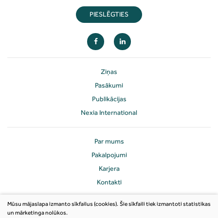
PIESLĒGTIES
Ziņas
Pasākumi
Publikācijas
Nexia International
Par mums
Pakalpojumi
Karjera
Kontakti
Mūsu mājaslapa izmanto sīkfailus (cookies). Šie sīkfaili tiek izmantoti statistikas
un mārketinga nolūkos.