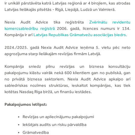
ir unikāli pārstāvēta katrā Latvijas reģionā ar 4 birojiem, kas atrodas
Latvijas lielākajās pilsētās - Rīgā, Liepājā, Ludzā un Valmierā.
Nexia Audit Advice tika reģistrēta
Zvērinātu revidentu
komercsabiedrību reģistrā
2006. gadā, licences numurs ir 134.
Kompānija ir arī
Latvijas Republikas Grāmatvežu asociācijas biedrs
.
2024./2025. gadā Nexia Audit Advice ieņēma 5. vietu pēc neto
apgrozījuma starp lielākajām revīzijas firmām Latvijā.
Kompānija sniedz pilnu revīzijas un biznesa konsultāciju
pakalpojumu klāstu vairāk nekā 600 klientiem gan no publiskā, gan
no privātā biznesa sektoriem. Nexia Audit Advice apkalpo arī
sabiedriskas nozīmes struktūras, ieskaitot kompānijas, kas tiek
kotētas Nasdaq Riga biržā, un finanšu iestādes.
Pakalpojumos ietilpst:
Revīzijas un apliecinājumu pakalpojumi
Iekšējais audits un risku pārvaldība
Grāmatvedība