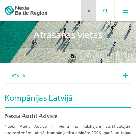
Atrašanās vietas
Igaunija
Latvija
Lietuva
LATVIJA
Igaunija
Kompānijas Latvijā
Latvija
Lietuva
Nexia Audit Advice
Nexia Audit Advice ir viena no lielākajām sertificētajām
auditorfirmām Latvijā. Kompānija tika dibināta 2006. gadā, un tagad