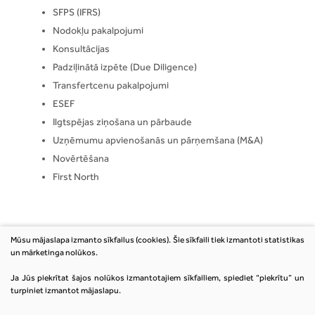
SFPS (IFRS)
Nodokļu pakalpojumi
Konsultācijas
Padziļinātā izpēte (Due Diligence)
Transfertcenu pakalpojumi
ESEF
Ilgtspējas ziņošana un pārbaude
Uzņēmumu apvienošanās un pārņemšana (M&A)
Novērtēšana
First North
Mūsu mājaslapa izmanto sīkfailus (cookies). Šie sīkfaili tiek izmantoti statistikas
un mārketinga nolūkos.
PIESLĒGTIES
Ja Jūs piekrītat šajos nolūkos izmantotajiem sīkfailiem, spiediet “piekrītu” un
turpiniet izmantot mājaslapu.