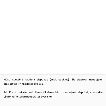
Mūsų svetainė naudoja slapukus (angl. cookies). Šie slapukai naudojami
statistikos ir rinkodaros tikslais.
Jei Jūs sutinkate, kad šiems tikslams būtų naudojami slapukai, spauskite
„Sutinku“ ir toliau naudokitės svetaine.